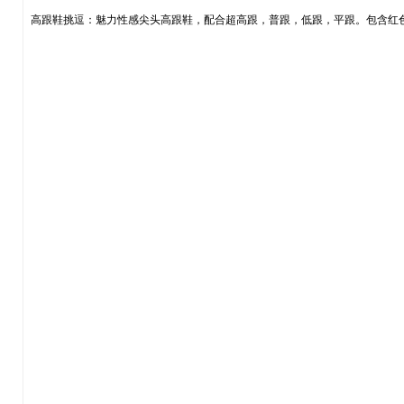
高跟鞋挑逗：魅力性感尖头高跟鞋，配合超高跟，普跟，低跟，平跟。包含红