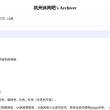
杭州休闲吧's Archiver
170，口碑
等候您的体验
等）
灰色，咖啡色，白色，红色（任意色可选）。
教师装，sm风格警察装，古典风格三点真空肚兜，更有全真空透明qingqu内衣。