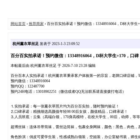
网站首页
›
推荐商家
› 百分百实拍承诺！预约微信：13348916064，D杯大学生+
杭州薰衣草丝足
发表于 2023-1-3 23:09:52
百分百实拍承诺！预约微信：13348916064，D杯大学生+170，口碑
本帖最后由 杭州薰衣草丝足 于 2026-7-10 23:28 编辑
百分百本人实拍承诺！杭州薰衣草秉承客户体验第一的宗旨，老牌口碑店铺，
预约微信：13348916064
预约QQ：122487700
预约24H电话：13018902251（微信或者QQ无法联系请直接拨打电话）
⒈实拍承诺：每一张薰衣草照片均为百分百实拍，随时预约验证！
⒉口碑承诺：精挑细选高颜值年轻98 00后女孩，颜值精品，口碑承诺！
⒊人员班底：云集（高端白领，170身高模特，在校大学生，00后，幼师，等
超博丝袜：连体吊带筒袜，蕾丝边筒袜，包裹全身网袜，颜色：黑色，肉色，
角色扮演：俏皮可爱学生装，性感成熟白领装，空姐装，办公室秘书装，师生幻想