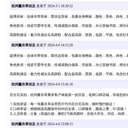
杭州薰衣草丝足
发表于 2024-3-1 18:20:32
超博丝袜：连体吊带筒袜，蕾丝边筒袜，包裹全身网袜，颜色：黑色，肉色，
角色扮演：俏皮可爱学生装，性感成熟白领装，空姐装，办公室秘书装，师生幻想
高跟鞋挑逗：魅力性感尖头高跟鞋，配合超高跟，普跟，低跟，平跟。包含红
杭州薰衣草丝足
发表于 2024-4-6 14:15:20
超博丝袜：连体吊带筒袜，蕾丝边筒袜，包裹全身网袜，颜色：黑色，肉色，
角色扮演：俏皮可爱学生装，性感成熟白领装，空姐装，办公室秘书装，师生幻想
高跟鞋挑逗：魅力性感尖头高跟鞋，配合超高跟，普跟，低跟，平跟。包含红
杭州薰衣草丝足
发表于 2024-4-8 15:41:16
百分百实拍，杭州薰衣草秉承客户体验第一的宗旨，老牌口碑店铺，等候您的
⒈实拍承诺：每一张薰衣草会所照片均为百分百实拍，随时预约验证！
⒉口碑承诺：精挑细选高颜值年轻00后女孩，口碑服务，颜值上乘，SC高挑！
⒊人员班底：云集（高端白领，兼职170身高模特，在校大学生，00后，幼师，
杭州薰衣草丝足
发表于 2024-4-8 23:08:15