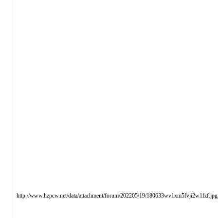
http://www.hzpcw.net/data/attachment/forum/202205/19/180633wv1xm5fvji2w1fzf.jpg