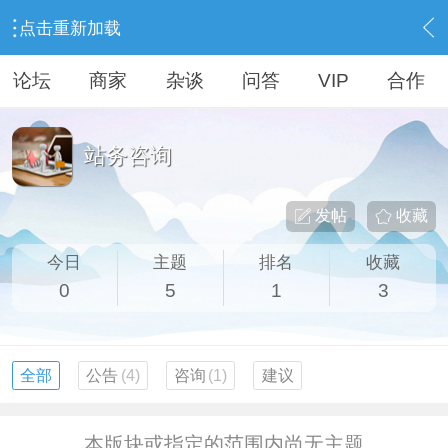
点击重新加载
›
网站事务
›
站务咨询
论坛
商家
杂谈
问答
VIP
合作
站务咨询
发帖
收藏
今日
主题
排名
收藏
0
5
1
3
全部
公告
(4)
咨询
(1)
建议
本版块或指定的范围内尚无主题