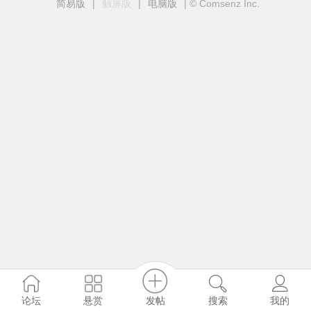
简易版
|
触屏版
|
电脑版
|
© Comsenz Inc.
发帖
论坛
悬赏
搜索
我的