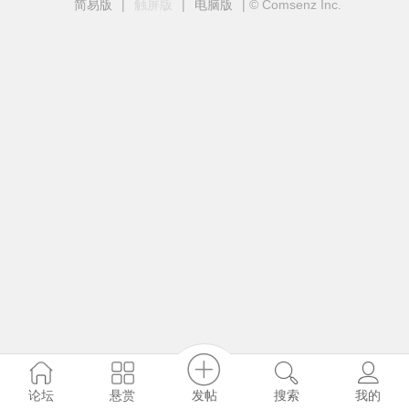
简易版
|
触屏版
|
电脑版
|
© Comsenz Inc.
发帖
论坛
悬赏
搜索
我的