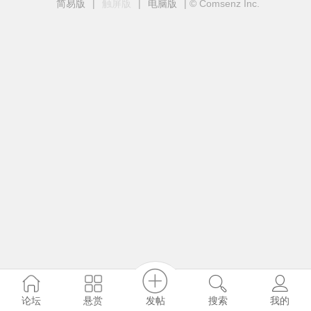
简易版
|
触屏版
|
电脑版
|
© Comsenz Inc.
发帖
论坛
悬赏
搜索
我的